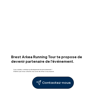
Brest Arkea Running Tour te propose de
devenir partenaire de l'événement.
Vous souhaitez contribuer au développement de notre événement ?
N'hésitez pas à nous contacter, nous avons des offres à vous proposer.
Contactez-nous