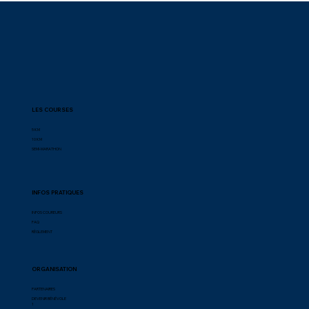
LES COURSES
5 KM
10 KM
SEMI-MARATHON
INFOS PRATIQUES
INFOS COUREURS
FAQ
RÈGLEMENT
ORGANISATION
PARTENAIRES
DEVENIR BÉNÉVOLE
1